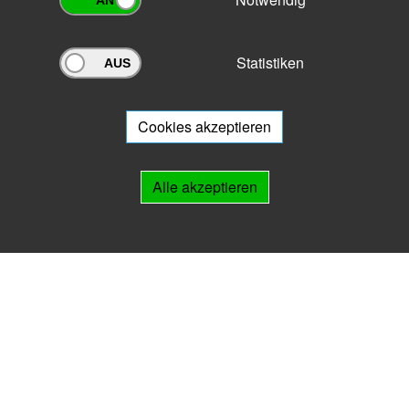
Statistiken
Archivportal Thüringen
Sie wollen mit Ihrem Archiv am Archivportal teilnehmen? Gern stehen
wir
Ihnen beratend zur Seite.
Cookies akzeptieren
Links
Alle akzeptieren
IMPRESSUM
HILFE
Kontakt
Landesarchiv Thüringen
Marstallstr. 2