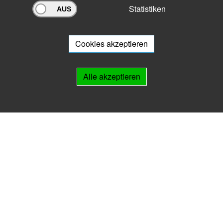
Statistiken
Archivportal Thüringen
Sie wollen mit Ihrem Archiv am Archivportal teilnehmen? Gern stehen
wir
Ihnen beratend zur Seite.
Cookies akzeptieren
Links
Alle akzeptieren
IMPRESSUM
HILFE
Kontakt
Landesarchiv Thüringen
Marstallstr. 2
99423 Weimar