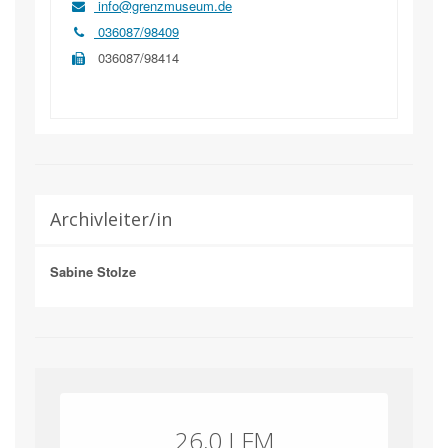
info@grenzmuseum.de
036087/98409
036087/98414
Archivleiter/in
Sabine Stolze
26,0 LFM